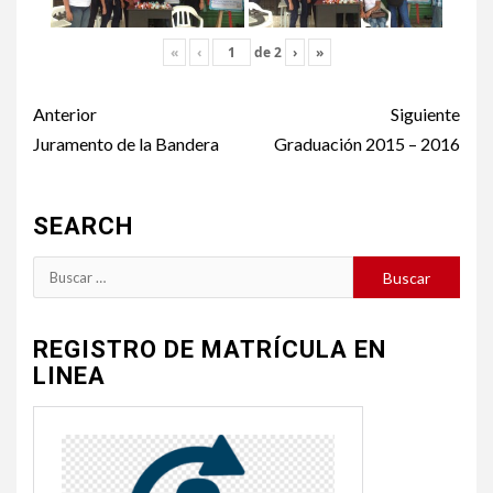
«
‹
de
2
›
»
Post
Anterior
Siguiente
navigation
Juramento de la Bandera
Graduación 2015 – 2016
SEARCH
Buscar:
REGISTRO DE MATRÍCULA EN
LINEA