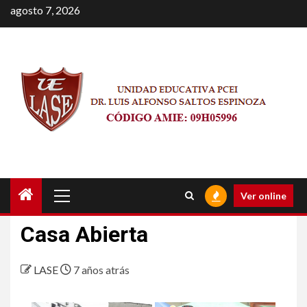
Saltar
agosto 7, 2026
al
contenido
Menú
Ver online
principal
Casa Abierta
LASE
7 años atrás