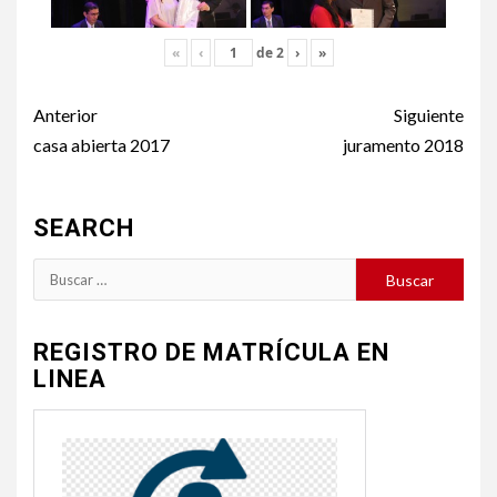
«
‹
de
2
›
»
Post
Anterior
Siguiente
navigation
casa abierta 2017
juramento 2018
SEARCH
Buscar:
REGISTRO DE MATRÍCULA EN
LINEA