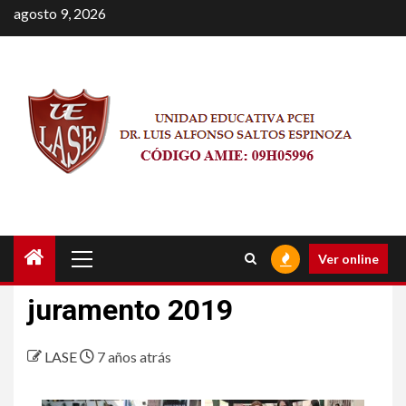
Saltar
agosto 9, 2026
al
contenido
Menú
Ver online
principal
juramento 2019
LASE
7 años atrás