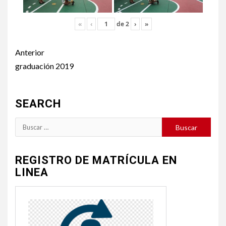
«
‹
de
2
›
»
Post
Anterior
navigation
graduación 2019
SEARCH
Buscar:
REGISTRO DE MATRÍCULA EN
LINEA