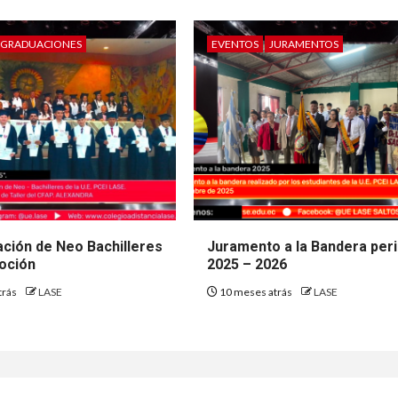
GRADUACIONES
EVENTOS
JURAMENTOS
ación de Neo Bachilleres
Juramento a la Bandera per
oción
2025 – 2026
trás
LASE
10 meses atrás
LASE