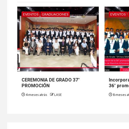
EVENTOS
GRADUACIONES
EVENTOS
CEREMONIA DE GRADO 37°
Incorpor
PROMOCIÓN
36° prom
4 meses atrás
LASE
8 meses a