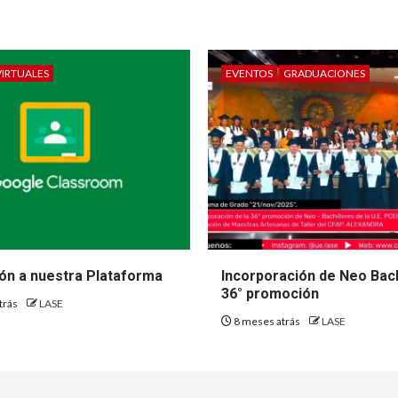
VIRTUALES
EVENTOS
GRADUACIONES
ión a nuestra Plataforma
Incorporación de Neo Bach
36° promoción
trás
LASE
8 meses atrás
LASE