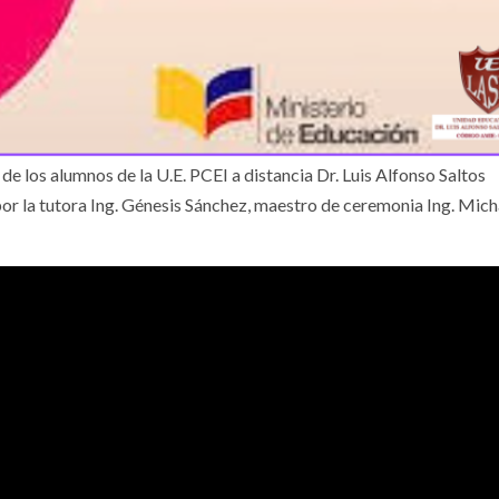
 de los alumnos de la U.E. PCEI a distancia Dr. Luis Alfonso Saltos
or la tutora Ing. Génesis Sánchez, maestro de ceremonia Ing. Mich