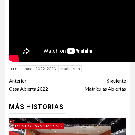
alumnos 2022-2023
graduación
Tags:
Post
Anterior
Siguiente
navigation
Casa Abierta 2022
Matrículas Abiertas
MÁS HISTORIAS
EVENTOS
GRADUACIONES