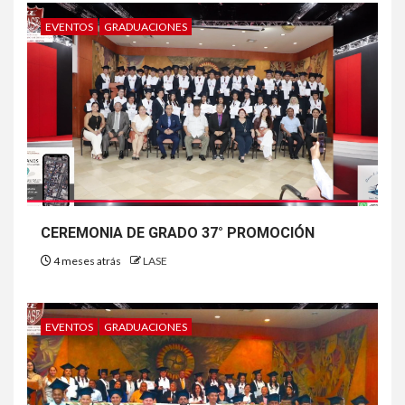
EVENTOS
GRADUACIONES
CEREMONIA DE GRADO 37° PROMOCIÓN
4 meses atrás
LASE
EVENTOS
GRADUACIONES