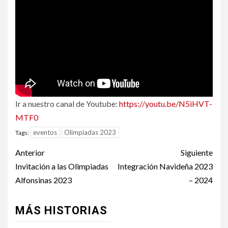
Ir a nuestro canal de Youtube:
https://youtu.be/N5iHVT-
MTF0
eventos
Olimpiadas 2023
Tags:
Post
Anterior
Siguiente
navigation
Invitación a las Olimpiadas
Integración Navideña 2023
Alfonsinas 2023
– 2024
MÁS HISTORIAS