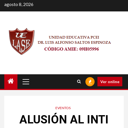
Saltar
agosto 8, 2026
al
contenido
Menú
Ver online
principal
EVENTOS
ALUSIÓN AL INTI