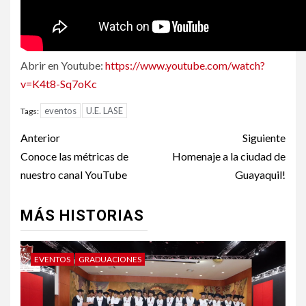
Abrir en Youtube:
https://www.youtube.com/watch?
v=K4t8-Sq7oKc
eventos
U.E. LASE
Tags:
Post
Anterior
Siguiente
navigation
Conoce las métricas de
Homenaje a la ciudad de
nuestro canal YouTube
Guayaquil!
MÁS HISTORIAS
EVENTOS
GRADUACIONES