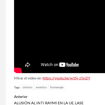
Mirar el video en:
https://youtu.be/w1Sj-z5si2Y
civismo
eventos
homenaje
Tags:
Post
Anterior
navigation
ALUSIÓN AL INTI RAYMI EN LA UE. LASE