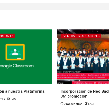
VIRTUALES
EVENTOS
GRADUACIONES
ión a nuestra Plataforma
Incorporación de Neo Bach
36° promoción
trás
LASE
7 meses atrás
LASE