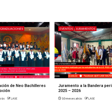
GRADUACIONES
EVENTOS
JURAMENTOS
ación de Neo Bachilleres
Juramento a la Bandera per
oción
2025 – 2026
trás
LASE
10 meses atrás
LASE