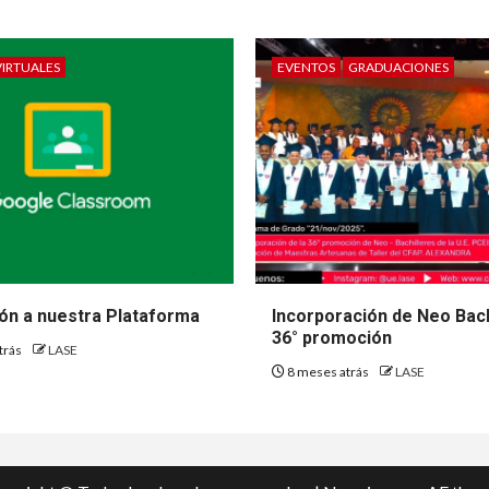
VIRTUALES
EVENTOS
GRADUACIONES
ión a nuestra Plataforma
Incorporación de Neo Bach
36° promoción
trás
LASE
8 meses atrás
LASE