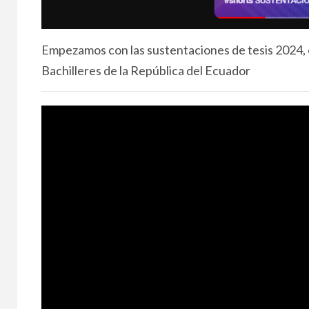
Empezamos con las sustentaciones de tesis 2024,
Bachilleres de la República del Ecuador