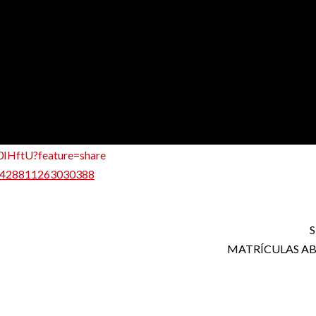
-0IHftU?feature=share
l/428811263030388
S
MATRÍCULAS AB