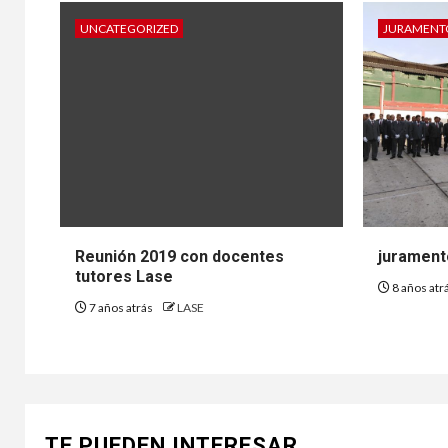
UNCATEGORIZED
JURAMENT
Reunión 2019 con docentes
jurament
tutores Lase
8 años atr
7 años atrás
LASE
TE PUEDEN INTERESAR