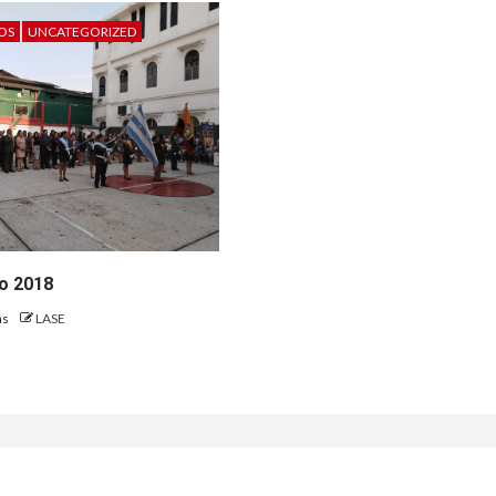
OS
UNCATEGORIZED
o 2018
ás
LASE