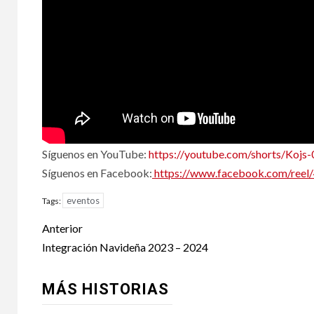
Síguenos en YouTube:
https://youtube.com/shorts/Kojs
Síguenos en Facebook:
https://www.facebook.com/ree
eventos
Tags:
Post
Anterior
navigation
Integración Navideña 2023 – 2024
MÁS HISTORIAS