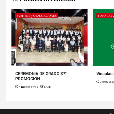
EVENTOS
GRADUACIONES
TUTORÍAS 
CEREMONIA DE GRADO 37°
Vinculac
PROMOCIÓN
7 meses a
4 meses atrás
LASE