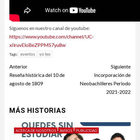
Síguenos en nuestro canal de youtube:
https://www.youtube.com/channel/UC-
xIiruvEloBeZPPMS7yu8w
eventos
yo leo
Tags:
Post
Anterior
Siguiente
navigation
Reseña histórica del 10 de
Incorporación de
agosto de 1809
Neobachilleres Periodo
2021-2022
MÁS HISTORIAS
ACERCA DE NOSOTROS
AVISOS
PUBLICIDAD